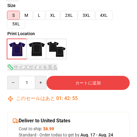
Size
S
M
L
XL
2XL
3XL
4XL
5XL
Print Location
サイズガイドを見る
Quantity
カートに追加
このセールはあと
01
:
42
:
54
Deliver to United States
Cost to ship:
$6.99
Standard - Order today to get by
Aug. 17 - Aug. 24