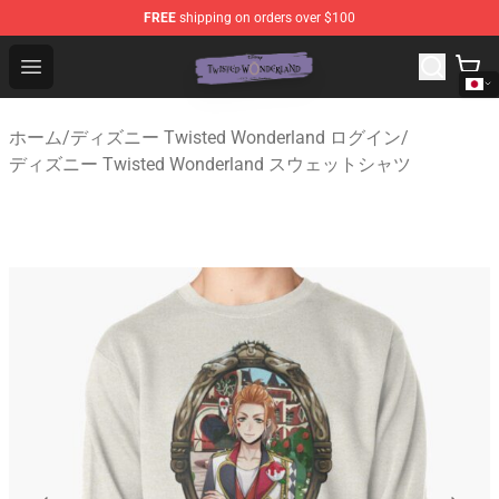
FREE
shipping on orders over $100
Twisted Wonderland Store - Official Twisted Wonderlan
Open menu
ホーム
/
ディズニー Twisted Wonderland ログイン
/
ディズニー Twisted Wonderland スウェットシャツ