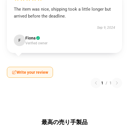
The item was nice, shipping took a little longer but
arrived before the deadline.
Sep 9, 2024
Fiona
F
Verified owner
Write your review
1
/
1
最高の売り手製品