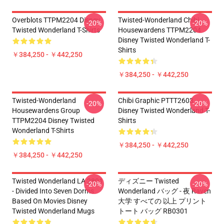
Overblots TTPM2204 Disney
Twisted-Wonderland Chibi
-20%
-20%
Twisted Wonderland T-Shirts
Housewardens TTPM2204
Disney Twisted Wonderland T-
Shirts
￥384,250 - ￥442,250
￥384,250 - ￥442,250
Twisted-Wonderland
Chibi Graphic PTTT2603
-20%
-20%
Housewardens Group
Disney Twisted Wonderland T-
TTPM2204 Disney Twisted
Shirts
Wonderland T-Shirts
￥384,250 - ￥442,250
￥384,250 - ￥442,250
Twisted Wonderland LA 2801
ディズニー Twisted
-20%
-20%
- Divided Into Seven Dorms
Wonderland バッグ - 夜 Raven
Based On Movies Disney
大学 すべての 以上 プリント
Twisted Wonderland Mugs
トート バッグ RB0301