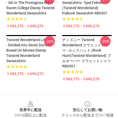
- Set In The Prestigious Night
Sweatshirts - Epel Felmier
Raven College Disney Twisted
(Twisted Wonderland)
Wonderland Sweatshirts
Pullover Sweatshirt RB0301
￥593,775 - ￥695,275
￥593,775 - ￥695,275
Twisted Wonderland LA 2801
ディズニー Twisted
-20%
-20%
- Divided Into Seven Dorms
Wonderland スウェットシャ
Based On Movies Disney
ツ - ルックハント (Rook
Twisted Wonderland
Hunt)Twisted Wonderland) プ
Sweatshirts
ルオーバー スウェットシャツ
RB0301
￥593,775 - ￥695,275
￥593,775 - ￥695,275
Footer
世界中に配送
安心してお買い物
200カ国以上に配送
クリックから配送まで24/7保護