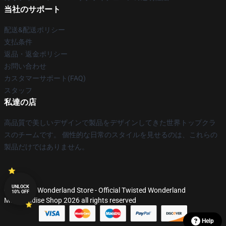
当社のサポート
配送&配送ポリシー
支払条件
返品・返金ポリシー
お問い合わせ
カスタマーサポート(FAQ)
スタッフ
私達の店
高品質で美しいデザインで製品をデザインしてきた世界トップクラ
スのチームです。 個性的な日常のスタイルを見せるのは、これらの
製品だけではありません。
UNLOCK
© Twisted Wonderland Store - Official Twisted Wonderland
10% OFF
Merchandise Shop 2026 all rights reserved
Help