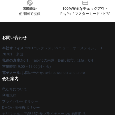
国際保証
100％安全なチェックアウト
使用国で提供
PayPal / マスターカード / ビザ
お問い合わせ
本社オフィス
: 2501コングレスアベニュー、オースティン、TX
78701、米国
私達の倉庫
:No.1、Taipingの南道、Beiliu都市、江蘇、CN
営業時間
: 9:00～18:00(月～金)
電子メール
: お問い合わせ: twistedwonderland.store
会社案内
私たちについて
利用規約
プライバシーポリシー
DMCA - 著作権ポリシー
カリフォルニアSB657: サプライチェーンの透明性法