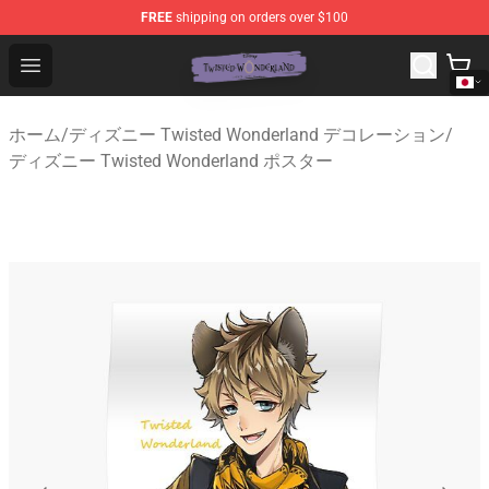
FREE
shipping on orders over $100
Twisted Wonderland Store - Official Twisted Wonderlan
Open menu
ホーム
/
ディズニー Twisted Wonderland デコレーション
/
ディズニー Twisted Wonderland ポスター