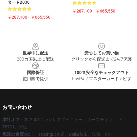
ター RB0301
￥287,100 - ￥665,550
￥287,100 - ￥665,550
Footer
世界中に配送
安心してお買い物
200カ国以上に配送
クリックから配送まで24/7保護
国際保証
100％安全なチェックアウト
使用国で提供
PayPal / マスターカード / ビザ
お問い合わせ
本社オフィス
: 2501コングレスアベニュー、オースティン、TX
78701、米国
私達の倉庫
:No.1、Taipingの南道、Beiliu都市、江蘇、CN