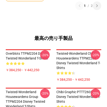
1
/
2
最高の売り手製品
Overblots TTPM2204 Disney
Twisted-Wonderland Chibi
-20%
-20%
Twisted Wonderland T-Shirts
Housewardens TTPM2204
Disney Twisted Wonderland T-
Shirts
￥384,250 - ￥442,250
￥384,250 - ￥442,250
Twisted-Wonderland
Chibi Graphic PTTT2603
-20%
-20%
Housewardens Group
Disney Twisted Wonderland T-
TTPM2204 Disney Twisted
Shirts
Wonderland T-Shirts