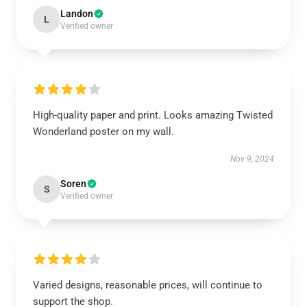
Landon
L
Verified owner
High-quality paper and print. Looks amazing Twisted
Wonderland poster on my wall.
Nov 9, 2024
Soren
S
Verified owner
Varied designs, reasonable prices, will continue to
support the shop.