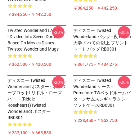
￥384,250 - ￥442,250
￥384,250 - ￥442,250
Twisted Wonderland LA 2801
ディズニー Twisted
-20%
-20%
- Divided Into Seven Dorms
Wonderland バッグ - 夜 Raven
Based On Movies Disney
大学 すべての 以上 プリント
Twisted Wonderland Mugs
トート バッグ RB0301
￥362,500 - ￥420,500
￥361,775 - ￥434,275
ディズニー Twisted
ディズニー Twisted
-20%
-20%
Wonderland ポスター - オーバ
Wonderland ケース -
ーブロット! リドル・ローズ
Pomefiore TWベッドルームパ
ハート (Riddle
ターンサムスンギャラクシー
Rosehearts)Twisted
ソフトケースRB0301
Wonderland) ポスター
RB0301
￥233,450 - ￥253,750
￥287,100 - ￥665,550