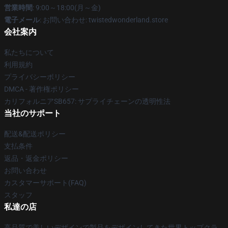
営業時間
: 9:00～18:00(月～金)
電子メール
: お問い合わせ: twistedwonderland.store
会社案内
私たちについて
利用規約
プライバシーポリシー
DMCA - 著作権ポリシー
カリフォルニアSB657: サプライチェーンの透明性法
当社のサポート
配送&配送ポリシー
支払条件
返品・返金ポリシー
お問い合わせ
カスタマーサポート(FAQ)
スタッフ
私達の店
高品質で美しいデザインで製品をデザインしてきた世界トップクラ