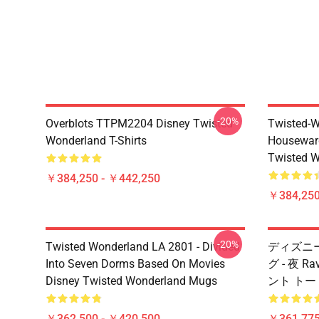
-20%
Overblots TTPM2204 Disney Twisted
Twisted-W
Wonderland T-Shirts
Housewar
Twisted W
￥384,250 - ￥442,250
￥384,250
-20%
Twisted Wonderland LA 2801 - Divided
ディズニー T
Into Seven Dorms Based On Movies
グ - 夜 
Disney Twisted Wonderland Mugs
ント トート
￥362,500 - ￥420,500
￥361,775