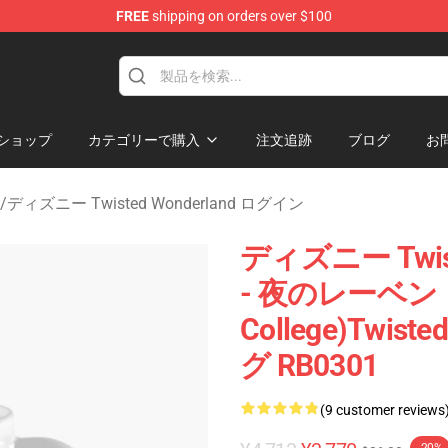
FREE
shipping on orders over $100
and Merchandise Shop
ショップ
カテゴリーで購入
注文追跡
ブログ
お
/
ディズニー Twisted Wonderland ログイン
ディズニー Twis
- 夜のレーベン・カ
College)Twis
グ RB0301
(9 customer reviews