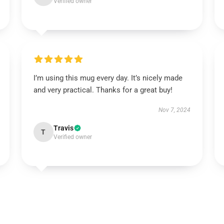
Verified owner
I’m using this mug every day. It’s nicely made
and very practical. Thanks for a great buy!
Nov 7, 2024
Travis
T
Verified owner