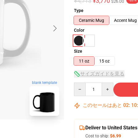
¥4,713
¥3,770
-20%
$26.00
Type
Ceramic Mug
Accent Mug
Color
Size
11 oz
15 oz
サイズガイドを見る
blank template
Quantity
このセールはあと
02
:
10
Deliver to United States
Cost to ship:
$6.99