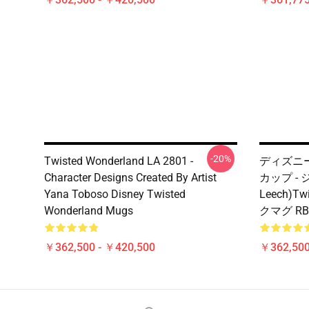
-20%
Twisted Wonderland LA 2801 -
ディズニー T
Character Designs Created By Artist
カップ - 
Yana Toboso Disney Twisted
Leech)Tw
Wonderland Mugs
クマグ RB
￥362,500 - ￥420,500
￥362,500
Footer