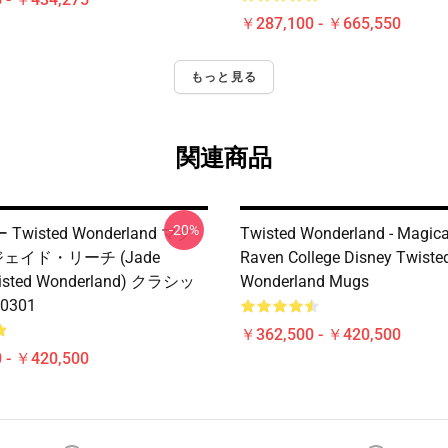
￥287,100 - ￥665,550
もっと見る
関連商品
-20%
wisted Wonderland マグ
Twisted Wonderland - Magica
ジェイド・リーチ (Jade
Raven College Disney Twiste
isted Wonderland) クラシッ
Wonderland Mugs
0301
￥362,500 - ￥420,500
 - ￥420,500