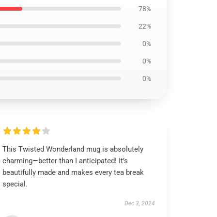
78%
22%
0%
0%
0%
This Twisted Wonderland mug is absolutely
charming—better than I anticipated! It’s
beautifully made and makes every tea break
special.
Dec 3, 2024