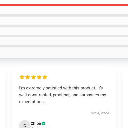
I’m extremely satisfied with this product. It’s
well-constructed, practical, and surpasses my
expectations.
Dec 4, 2024
Chloe
C