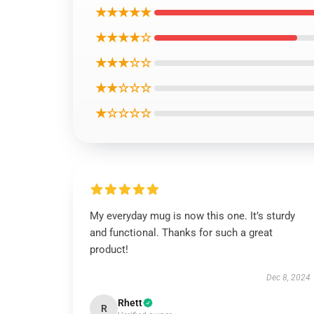
★★★★★
★★★★☆
★★★☆☆
★★☆☆☆
★☆☆☆☆
My everyday mug is now this one. It’s sturdy
and functional. Thanks for such a great
product!
Dec 8, 2024
Rhett
R