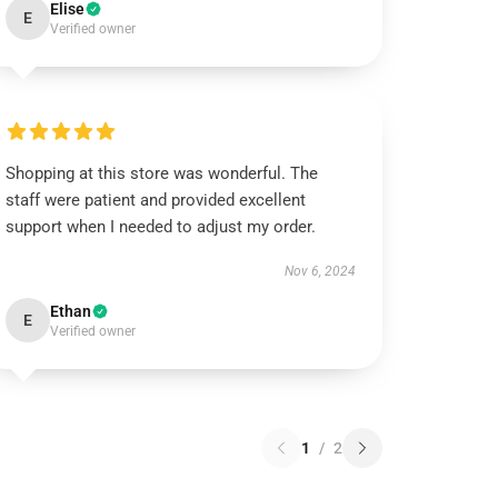
Elise
E
Verified owner
Shopping at this store was wonderful. The
staff were patient and provided excellent
support when I needed to adjust my order.
Nov 6, 2024
Ethan
E
Verified owner
1
/
2