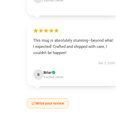
Verified owner
This mug is absolutely stunning—beyond what
I expected! Crafted and shipped with care, I
couldn’t be happier!
Dec 2, 2024
Briar
B
Verified owner
Write your review