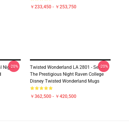
￥233,450 - ￥253,750
-20%
-20%
l Night
Twisted Wonderland LA 2801 - Set In
d
The Prestigious Night Raven College
Disney Twisted Wonderland Mugs
￥362,500 - ￥420,500