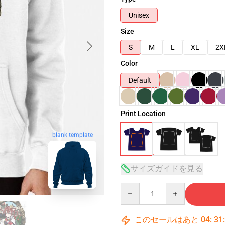
Unisex
Size
S
M
L
XL
2X
Color
Default
Print Location
blank template
サイズガイドを見る
Quantity
このセールはあと
04
:
31