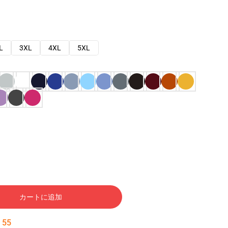
L
3XL
4XL
5XL
カートに追加
:
54