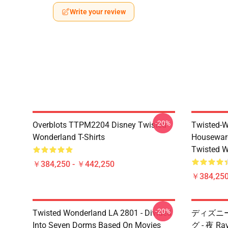
Write your review
-20%
Overblots TTPM2204 Disney Twisted
Twisted-W
Wonderland T-Shirts
Housewar
Twisted W
￥384,250 - ￥442,250
￥384,250
-20%
Twisted Wonderland LA 2801 - Divided
ディズニー T
Into Seven Dorms Based On Movies
グ - 夜 