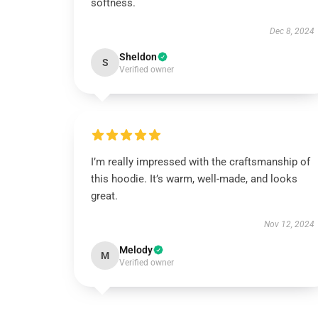
softness.
Dec 8, 2024
Sheldon
S
Verified owner
I’m really impressed with the craftsmanship of
this hoodie. It’s warm, well-made, and looks
great.
Nov 12, 2024
Melody
M
Verified owner