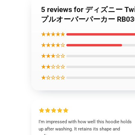
5 reviews for ディズニー Twis
プルオーバーパーカー RB03
★★★★★
★★★★☆
★★★☆☆
★★☆☆☆
★☆☆☆☆
I’m impressed with how well this hoodie holds
up after washing. It retains its shape and