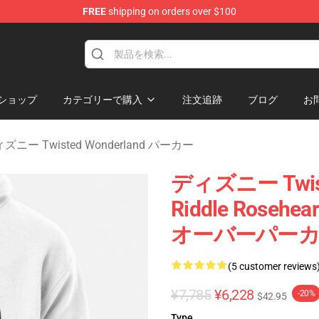
FREE
shipping on orders over $100
and Merchandise Shop
ショップ
カテゴリーで購入
注文追跡
ブログ
お
ズニー Twisted Wonderland パーカー
ディズニー Twist
Riddle Rosehea
オーバーパーカー 
(5 customer reviews
¥7,785
¥6,228
-20%
$42.95
Type