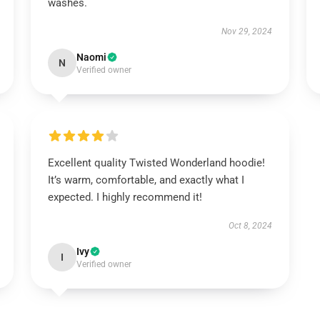
washes.
Nov 29, 2024
Naomi
N
Verified owner
Excellent quality Twisted Wonderland hoodie!
It’s warm, comfortable, and exactly what I
expected. I highly recommend it!
Oct 8, 2024
Ivy
I
Verified owner