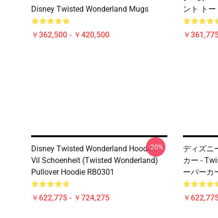
Disney Twisted Wonderland Mugs
ント トート
￥362,500 - ￥420,500
￥361,775
-20%
Disney Twisted Wonderland Hoodies -
ディズニー T
Vil Schoenheit (Twisted Wonderland)
カー - Tw
Pullover Hoodie RB0301
ーパーカー
￥622,775 - ￥724,275
￥622,775