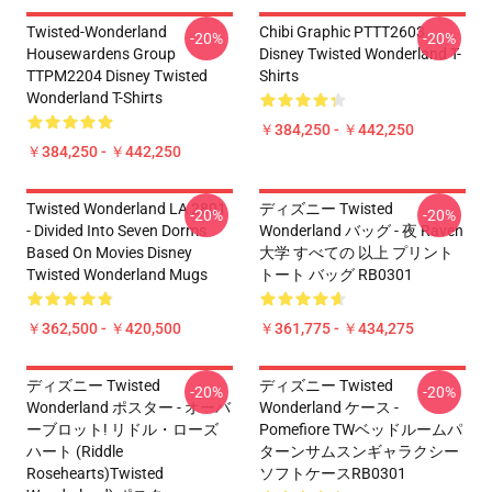
Twisted-Wonderland
Chibi Graphic PTTT2603
-20%
-20%
Housewardens Group
Disney Twisted Wonderland T-
TTPM2204 Disney Twisted
Shirts
Wonderland T-Shirts
￥384,250 - ￥442,250
￥384,250 - ￥442,250
Twisted Wonderland LA 2801
ディズニー Twisted
-20%
-20%
- Divided Into Seven Dorms
Wonderland バッグ - 夜 Raven
Based On Movies Disney
大学 すべての 以上 プリント
Twisted Wonderland Mugs
トート バッグ RB0301
￥362,500 - ￥420,500
￥361,775 - ￥434,275
ディズニー Twisted
ディズニー Twisted
-20%
-20%
Wonderland ポスター - オーバ
Wonderland ケース -
ーブロット! リドル・ローズ
Pomefiore TWベッドルームパ
ハート (Riddle
ターンサムスンギャラクシー
Rosehearts)Twisted
ソフトケースRB0301