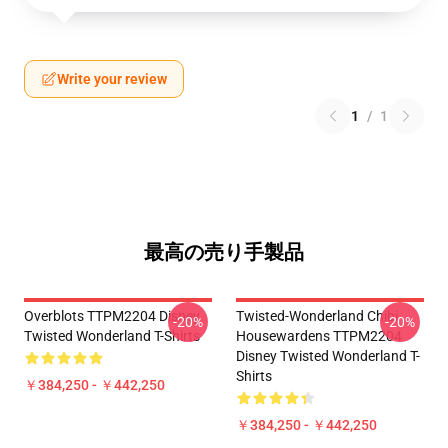
Write your review
1
/
1
最高の売り手製品
Overblots TTPM2204 Disney
Twisted-Wonderland Chibi
-20%
-20%
Twisted Wonderland T-Shirts
Housewardens TTPM2204
Disney Twisted Wonderland T-
Shirts
￥384,250 - ￥442,250
￥384,250 - ￥442,250