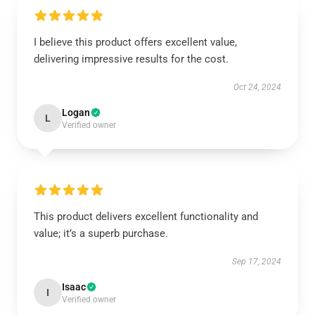
I believe this product offers excellent value,
delivering impressive results for the cost.
Oct 24, 2024
Logan
L
Verified owner
This product delivers excellent functionality and
value; it’s a superb purchase.
Sep 17, 2024
Isaac
I
Verified owner