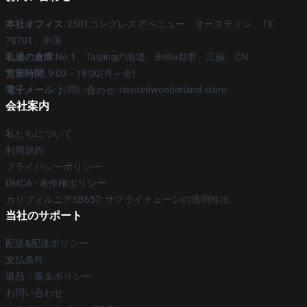
本社オフィス
: 2501コングレスアベニュー、オースティン、TX
78701、米国
私達の倉庫
:No.1、Taipingの南道、Beiliu都市、江蘇、CN
営業時間
: 9:00～18:00(月～金)
電子メール
: お問い合わせ: twistedwonderland.store
会社案内
私たちについて
利用規約
プライバシーポリシー
DMCA - 著作権ポリシー
カリフォルニアSB657: サプライチェーンの透明性法
当社のサポート
配送&配送ポリシー
支払条件
返品・返金ポリシー
お問い合わせ