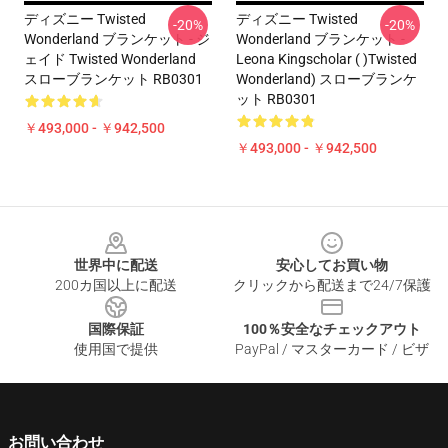
ディズニー Twisted
ディズニー Twisted
-20%
-20%
Wonderland ブランケット - ジ
Wonderland ブランケット -
ェイド Twisted Wonderland
Leona Kingscholar ( )Twisted
スローブランケット RB0301
Wonderland) スローブランケ
ット RB0301
￥493,000 - ￥942,500
￥493,000 - ￥942,500
Footer
世界中に配送
安心してお買い物
200カ国以上に配送
クリックから配送まで24/7保護
国際保証
100％安全なチェックアウト
使用国で提供
PayPal / マスターカード / ビザ
お問い合わせ