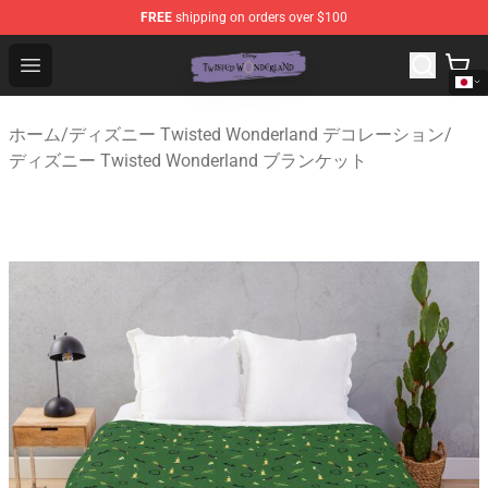
FREE
shipping on orders over $100
Twisted Wonderland Store - Official Twisted Wonderlan
Open menu
ホーム
/
ディズニー Twisted Wonderland デコレーション
/
ディズニー Twisted Wonderland ブランケット