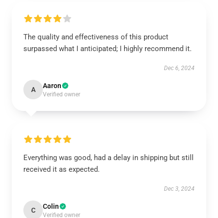
The quality and effectiveness of this product
surpassed what I anticipated; I highly recommend it.
Dec 6, 2024
Aaron
A
Verified owner
Everything was good, had a delay in shipping but still
received it as expected.
Dec 3, 2024
Colin
C
Verified owner