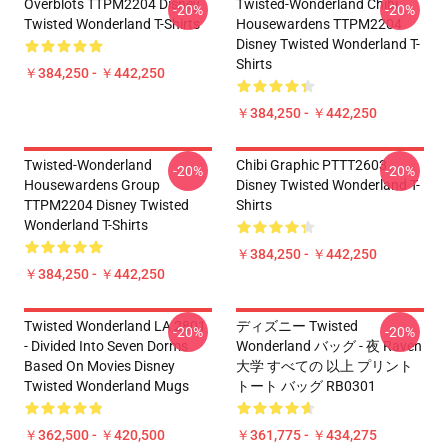
Overblots TTPM2204 Disney
Twisted-Wonderland Chibi
-20%
-20%
Twisted Wonderland T-Shirts
Housewardens TTPM2204
Disney Twisted Wonderland T-
Shirts
￥384,250 - ￥442,250
￥384,250 - ￥442,250
Twisted-Wonderland
Chibi Graphic PTTT2603
-20%
-20%
Housewardens Group
Disney Twisted Wonderland T-
TTPM2204 Disney Twisted
Shirts
Wonderland T-Shirts
￥384,250 - ￥442,250
￥384,250 - ￥442,250
Twisted Wonderland LA 2801
ディズニー Twisted
-20%
-20%
- Divided Into Seven Dorms
Wonderland バッグ - 夜 Raven
Based On Movies Disney
大学 すべての 以上 プリント
Twisted Wonderland Mugs
トート バッグ RB0301
￥362,500 - ￥420,500
￥361,775 - ￥434,275