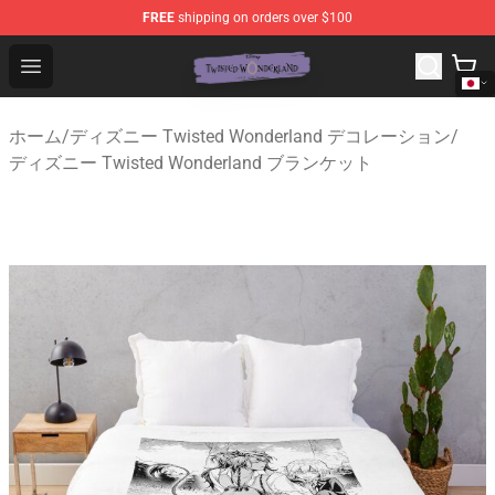
FREE
shipping on orders over $100
Twisted Wonderland Store - Official Twisted Wonderlan
Open menu
ホーム
/
ディズニー Twisted Wonderland デコレーション
/
ディズニー Twisted Wonderland ブランケット