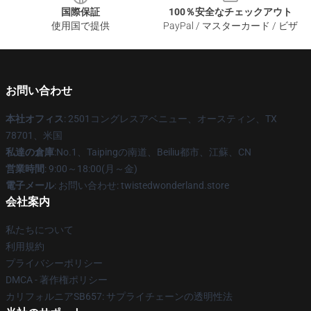
国際保証
100％安全なチェックアウト
使用国で提供
PayPal / マスターカード / ビザ
お問い合わせ
本社オフィス
: 2501コングレスアベニュー、オースティン、TX
78701、米国
私達の倉庫
:No.1、Taipingの南道、Beiliu都市、江蘇、CN
営業時間
: 9:00～18:00(月～金)
電子メール
: お問い合わせ: twistedwonderland.store
会社案内
私たちについて
利用規約
プライバシーポリシー
DMCA - 著作権ポリシー
カリフォルニアSB657: サプライチェーンの透明性法