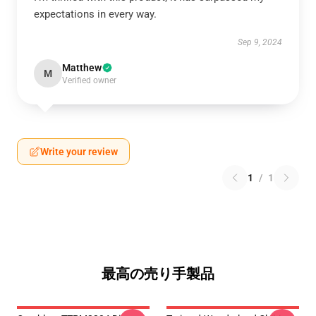
expectations in every way.
Sep 9, 2024
Matthew
M
Verified owner
Write your review
1
/
1
最高の売り手製品