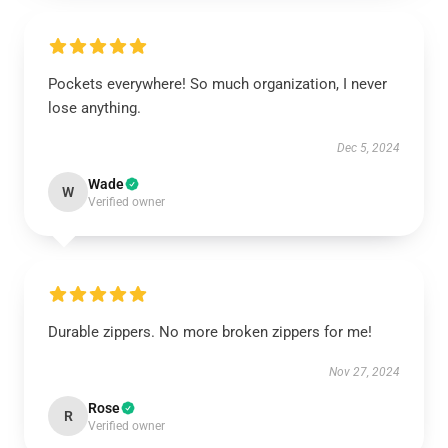
Pockets everywhere! So much organization, I never
lose anything.
Dec 5, 2024
Wade
W
Verified owner
Durable zippers. No more broken zippers for me!
Nov 27, 2024
Rose
R
Verified owner