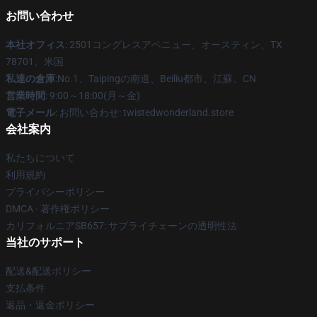
お問い合わせ
本社オフィス
: 2501コングレスアベニュー、オースティン、TX
78701、米国
私達の倉庫
:No.1、Taipingの南道、Beiliu都市、江蘇、CN
営業時間
: 9:00～18:00(月～金)
電子メール
: お問い合わせ: twistedwonderland.store
会社案内
私たちについて
利用規約
プライバシーポリシー
DMCA - 著作権ポリシー
カリフォルニアSB657: サプライチェーンの透明性法
当社のサポート
配送&配送ポリシー
支払条件
返品・返金ポリシー