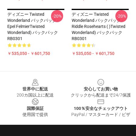
ディズニー Twisted
ディズニー Twisted
-20%
-20%
Wonderland バックパック -
Wonderland バックパック -
Epel FelmierTwisted
Riddle Rosehearts ( )Twisted
Wonderland) バックパック
Wonderland) バックパック
RB0301
RB0301
￥535,050 - ￥601,750
￥535,050 - ￥601,750
Footer
世界中に配送
安心してお買い物
200カ国以上に配送
クリックから配送まで24/7保護
国際保証
100％安全なチェックアウト
使用国で提供
PayPal / マスターカード / ビザ