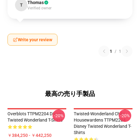
Thomas
T
Verified owner
Write your review
1
/
1
最高の売り手製品
Overblots TTPM2204 Disney
Twisted-Wonderland Chibi
-20%
-20%
Twisted Wonderland T-Shirts
Housewardens TTPM2204
Disney Twisted Wonderland T-
Shirts
￥384,250 - ￥442,250