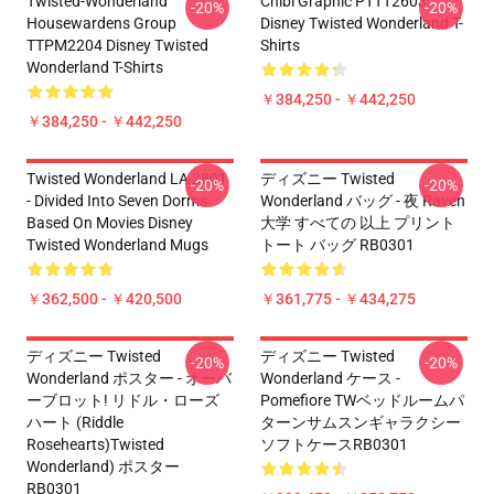
Twisted-Wonderland
Chibi Graphic PTTT2603
-20%
-20%
Housewardens Group
Disney Twisted Wonderland T-
TTPM2204 Disney Twisted
Shirts
Wonderland T-Shirts
￥384,250 - ￥442,250
￥384,250 - ￥442,250
Twisted Wonderland LA 2801
ディズニー Twisted
-20%
-20%
- Divided Into Seven Dorms
Wonderland バッグ - 夜 Raven
Based On Movies Disney
大学 すべての 以上 プリント
Twisted Wonderland Mugs
トート バッグ RB0301
￥362,500 - ￥420,500
￥361,775 - ￥434,275
ディズニー Twisted
ディズニー Twisted
-20%
-20%
Wonderland ポスター - オーバ
Wonderland ケース -
ーブロット! リドル・ローズ
Pomefiore TWベッドルームパ
ハート (Riddle
ターンサムスンギャラクシー
Rosehearts)Twisted
ソフトケースRB0301
Wonderland) ポスター
RB0301