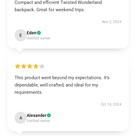
Compact and efficient Twisted Wonderland
backpack. Great for weekend trips.
Nov 2, 2024
Eden
E
Verified owner
This product went beyond my expectations. It’s
dependable, well-crafted, and ideal for my
requirements.
Oct 16, 2024
Alexander
A
Verified owner