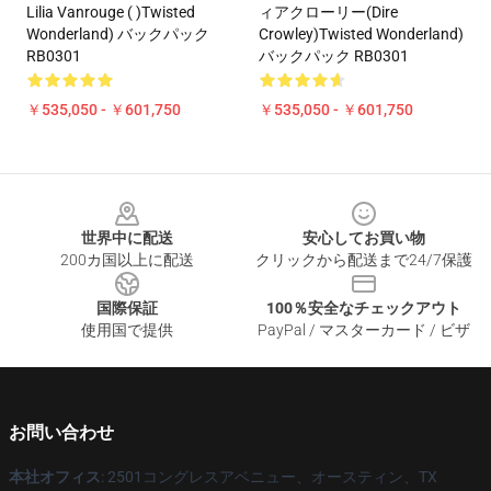
Lilia Vanrouge ( )Twisted
ィアクローリー(Dire
Wonderland) バックパック
Crowley)Twisted Wonderland)
RB0301
バックパック RB0301
￥535,050 - ￥601,750
￥535,050 - ￥601,750
Footer
世界中に配送
安心してお買い物
200カ国以上に配送
クリックから配送まで24/7保護
国際保証
100％安全なチェックアウト
使用国で提供
PayPal / マスターカード / ビザ
お問い合わせ
本社オフィス
: 2501コングレスアベニュー、オースティン、TX