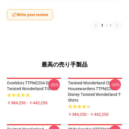
Write your review
1
/
1
最高の売り手製品
Overblots TTPM2204 Disney
Twisted-Wonderland Chibi
-20%
-20%
Twisted Wonderland T-Shirts
Housewardens TTPM2204
Disney Twisted Wonderland T-
Shirts
￥384,250 - ￥442,250
￥384,250 - ￥442,250