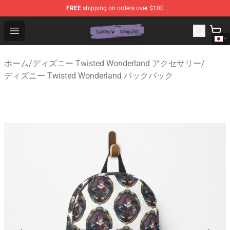
FREE
shipping on orders over $100
Twisted Wonderland Store - Official Twisted Wonderlan
Open menu
ホーム
/
ディズニー Twisted Wonderland アクセサリー
/
ディズニー Twisted Wonderland バックパック