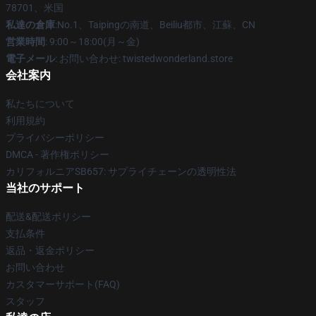
78701、米国
私達の倉庫
:No.1、Taipingの南道、Beiliu都市、江蘇、CN
営業時間
: 9:00～18:00(月～金)
電子メール
: お問い合わせ: twistedwonderland.store
会社案内
私たちについて
利用規約
プライバシーポリシー
DMCA - 著作権ポリシー
カリフォルニアSB657: サプライチェーンの透明性法
当社のサポート
配送&配送ポリシー
支払条件
返品・返金ポリシー
お問い合わせ
カスタマーサポート(FAQ)
スタッフ