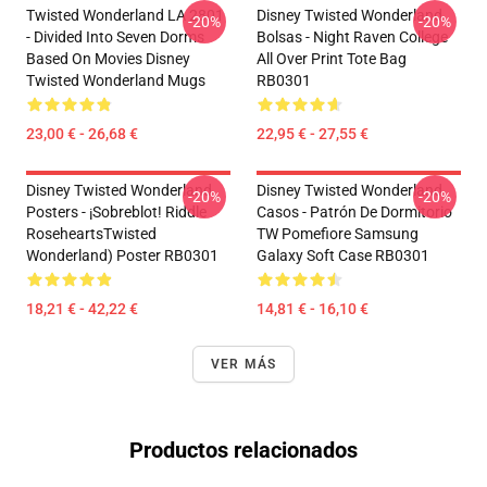
Twisted Wonderland LA 2801
Disney Twisted Wonderland
-20%
-20%
- Divided Into Seven Dorms
Bolsas - Night Raven College
Based On Movies Disney
All Over Print Tote Bag
Twisted Wonderland Mugs
RB0301
23,00 € - 26,68 €
22,95 € - 27,55 €
Disney Twisted Wonderland
Disney Twisted Wonderland
-20%
-20%
Posters - ¡Sobreblot! Riddle
Casos - Patrón De Dormitorio
RoseheartsTwisted
TW Pomefiore Samsung
Wonderland) Poster RB0301
Galaxy Soft Case RB0301
18,21 € - 42,22 €
14,81 € - 16,10 €
VER MÁS
Productos relacionados