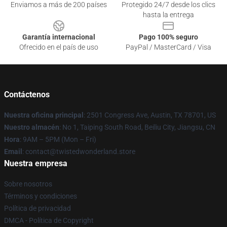
Enviamos a más de 200 países
Protegido 24/7 desde los clics
hasta la entrega
Garantía internacional
Pago 100% seguro
Ofrecido en el país de uso
PayPal / MasterCard / Visa
Contáctenos
Nuestra oficina principal
: 2501 Congress Ave, Austin, TX 78701, US
Nuestro almacén
: No 1, Taiping South Road, Beiliu City, Jiangsu, CN
Hora
: 9AM – 5PM (Mon – Fri)
Email
: contact@twistedwonderland.store
Nuestra empresa
Sobre nosotros
Términos y condiciones
Política de privacidad
DMCA - Política de Copyright