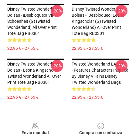
Disney Twisted Wonderland
Disney Twisted Wonderland
-20%
-20%
Bolsas - ¡Desbloqueo! Vil
Bolsas - ¡Desbloqueo! Leona
Schoenheit (G)Twisted
Kingscholar (G)Twisted
Wonderland) All Over Print
Wonderland) All Over Print
Tote Bag RB0301
Tote Bag RB0301
22,95 € - 27,55 €
22,95 € - 27,55 €
Disney Twisted Wonderland
Twisted Wonderland LA 2801
-20%
-20%
Bolsas - Leona Kingscholar -
- Features Characters Inspired
Twisted Wonderland All Over
By Disney Villains Disney
Print Tote Bag RB0301
Twisted Wonderland Bags
22,95 € - 27,55 €
22,95 € - 27,55 €
Footer
Envío mundial
Compra con confianza