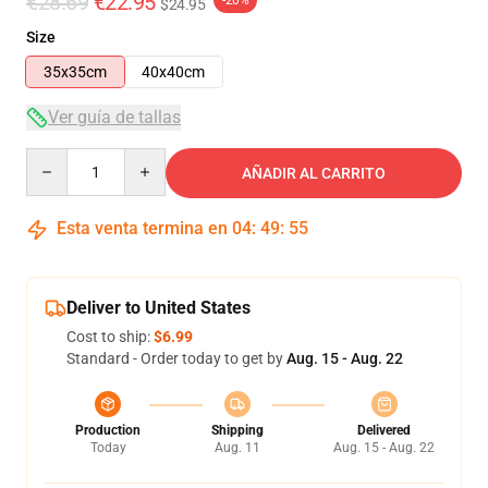
€28.69
€22.95
-20%
$24.95
Size
35x35cm
40x40cm
Ver guía de tallas
Quantity
AÑADIR AL CARRITO
Esta venta termina en
04
:
49
:
55
Deliver to United States
Cost to ship:
$6.99
Standard - Order today to get by
Aug. 15 - Aug. 22
Production
Shipping
Delivered
Today
Aug. 11
Aug. 15 - Aug. 22