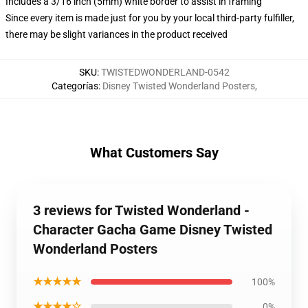
Includes a 3/16 inch (5mm) white border to assist in framing
Since every item is made just for you by your local third-party fulfiller,
there may be slight variances in the product received
SKU
:
TWISTEDWONDERLAND-0542
Categorías
:
Disney Twisted Wonderland Posters
,
What Customers Say
3 reviews for Twisted Wonderland -
Character Gacha Game Disney Twisted
Wonderland Posters
★★★★★
100%
★★★★☆
0%