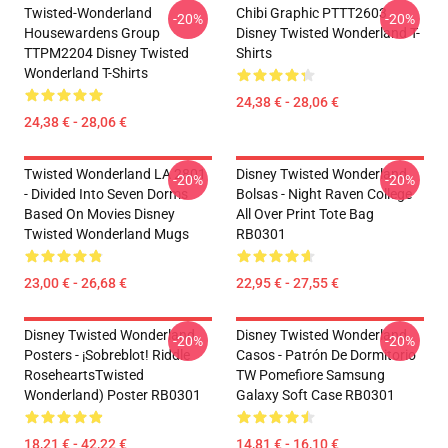
Twisted-Wonderland
Chibi Graphic PTTT2603
-20%
-20%
Housewardens Group
Disney Twisted Wonderland T-
TTPM2204 Disney Twisted
Shirts
Wonderland T-Shirts
24,38 € - 28,06 €
24,38 € - 28,06 €
Twisted Wonderland LA 2801
Disney Twisted Wonderland
-20%
-20%
- Divided Into Seven Dorms
Bolsas - Night Raven College
Based On Movies Disney
All Over Print Tote Bag
Twisted Wonderland Mugs
RB0301
23,00 € - 26,68 €
22,95 € - 27,55 €
Disney Twisted Wonderland
Disney Twisted Wonderland
-20%
-20%
Posters - ¡Sobreblot! Riddle
Casos - Patrón De Dormitorio
RoseheartsTwisted
TW Pomefiore Samsung
Wonderland) Poster RB0301
Galaxy Soft Case RB0301
18,21 € - 42,22 €
14,81 € - 16,10 €