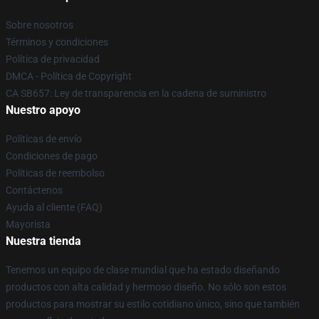
Sobre nosotros
Términos y condiciones
Política de privacidad
DMCA - Política de Copyright
CA SB657: Ley de transparencia en la cadena de suministro
Nuestro apoyo
Políticas de envío
Condiciones de pago
Políticas de reembolso
Contáctenos
Ayuda al cliente (FAQ)
Mayorista
Nuestra tienda
Tenemos un equipo de clase mundial que ha estado diseñando
productos con alta calidad y hermoso diseño. No sólo son estos
productos para mostrar su estilo cotidiano único, sino que también