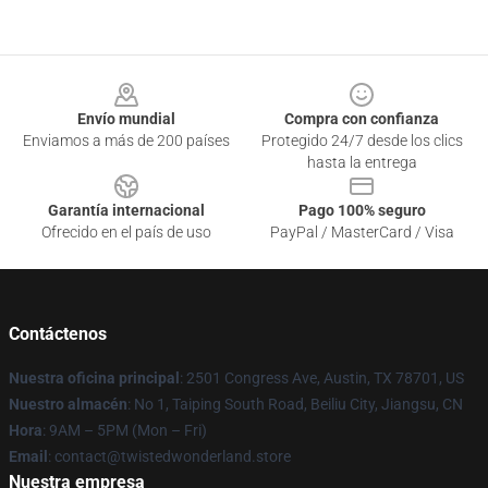
Footer
Envío mundial
Compra con confianza
Enviamos a más de 200 países
Protegido 24/7 desde los clics
hasta la entrega
Garantía internacional
Pago 100% seguro
Ofrecido en el país de uso
PayPal / MasterCard / Visa
Contáctenos
Nuestra oficina principal
: 2501 Congress Ave, Austin, TX 78701, US
Nuestro almacén
: No 1, Taiping South Road, Beiliu City, Jiangsu, CN
Hora
: 9AM – 5PM (Mon – Fri)
Email
: contact@twistedwonderland.store
Nuestra empresa