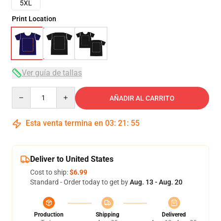
5XL
Print Location
Ver guía de tallas
Quantity
AÑADIR AL CARRITO
Esta venta termina en
03
:
21
:
54
Deliver to United States
Cost to ship:
$6.99
Standard - Order today to get by
Aug. 13 - Aug. 20
Production
Shipping
Delivered