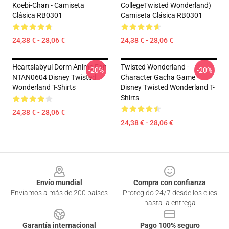
Koebi-Chan - Camiseta
CollegeTwisted Wonderland)
Clásica RB0301
Camiseta Clásica RB0301
24,38 € - 28,06 €
24,38 € - 28,06 €
Heartslabyul Dorm Anime Fan
Twisted Wonderland -
-20%
-20%
NTAN0604 Disney Twisted
Character Gacha Game
Wonderland T-Shirts
Disney Twisted Wonderland T-
Shirts
24,38 € - 28,06 €
24,38 € - 28,06 €
Footer
Envío mundial
Compra con confianza
Enviamos a más de 200 países
Protegido 24/7 desde los clics
hasta la entrega
Garantía internacional
Pago 100% seguro