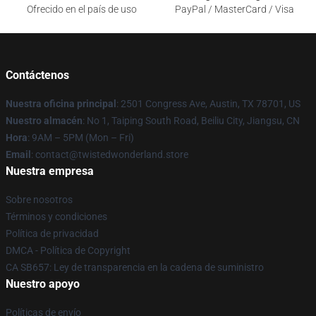
Ofrecido en el país de uso
PayPal / MasterCard / Visa
Contáctenos
Nuestra oficina principal
: 2501 Congress Ave, Austin, TX 78701, US
Nuestro almacén
: No 1, Taiping South Road, Beiliu City, Jiangsu, CN
Hora
: 9AM – 5PM (Mon – Fri)
Email
: contact@twistedwonderland.store
Nuestra empresa
Sobre nosotros
Términos y condiciones
Política de privacidad
DMCA - Política de Copyright
CA SB657: Ley de transparencia en la cadena de suministro
Nuestro apoyo
Políticas de envío