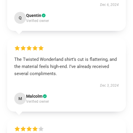
Dec 6, 2024
Quentin
Q
Verified owner
The Twisted Wonderland shirt’s cut is flattering, and
the material feels high-end. I’ve already received
several compliments.
Dec 3, 2024
Malcolm
M
Verified owner