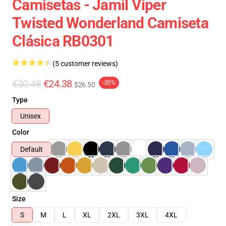
Camisetas - Jamil Viper
Twisted Wonderland Camiseta
Clásica RB0301
(5 customer reviews)
€30.48
€24.38
-20%
$26.50
Type
Unisex
Color
Default
Size
S
M
L
XL
2XL
3XL
4XL