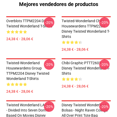
Mejores vendedores de productos
Overblots TTPM2204 Disney
Twisted-Wonderland Chibi
-20%
-20%
Twisted Wonderland T-Shirts
Housewardens TTPM2204
Disney Twisted Wonderland T-
Shirts
24,38 € - 28,06 €
24,38 € - 28,06 €
Twisted-Wonderland
Chibi Graphic PTTT2603
-20%
-20%
Housewardens Group
Disney Twisted Wonderland T-
TTPM2204 Disney Twisted
Shirts
Wonderland T-Shirts
24,38 € - 28,06 €
24,38 € - 28,06 €
Twisted Wonderland LA 2801
Disney Twisted Wonderland
-20%
-20%
- Divided Into Seven Dorms
Bolsas - Night Raven College
Based On Movies Disney
All Over Print Tote Bag