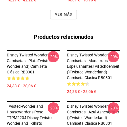
18,21 € - 42,22 €
14,81 € - 16,10 €
VER MÁS
Productos relacionados
Disney Twisted Wonderland
Disney Twisted Wonderland
-20%
-20%
Camisetas - PlataTwisted
Camisetas - Monstruos
Wonderland) Camiseta
Espeluznantes! Vil Schoenheit
Clásica RB0301
()Twisted Wonderland)
Camiseta Clásica RB0301
24,38 € - 28,06 €
24,38 € - 28,06 €
Twisted-Wonderland
Disney Twisted Wonderland
-20%
-20%
Housewardens Pose
Camisetas - Azul Ashengrotto
TTPM2204 Disney Twisted
()Twisted Wonderland)
Wonderland T-Shirts
Camiseta Clásica RB0301