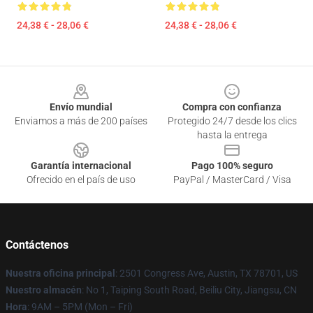
24,38 € - 28,06 €
24,38 € - 28,06 €
Footer
Envío mundial
Compra con confianza
Enviamos a más de 200 países
Protegido 24/7 desde los clics
hasta la entrega
Garantía internacional
Pago 100% seguro
Ofrecido en el país de uso
PayPal / MasterCard / Visa
Contáctenos
Nuestra oficina principal
: 2501 Congress Ave, Austin, TX 78701, US
Nuestro almacén
: No 1, Taiping South Road, Beiliu City, Jiangsu, CN
Hora
: 9AM – 5PM (Mon – Fri)