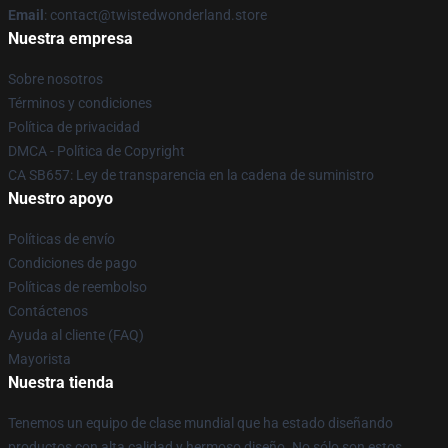
Email
: contact@twistedwonderland.store
Nuestra empresa
Sobre nosotros
Términos y condiciones
Política de privacidad
DMCA - Política de Copyright
CA SB657: Ley de transparencia en la cadena de suministro
Nuestro apoyo
Políticas de envío
Condiciones de pago
Políticas de reembolso
Contáctenos
Ayuda al cliente (FAQ)
Mayorista
Nuestra tienda
Tenemos un equipo de clase mundial que ha estado diseñando
productos con alta calidad y hermoso diseño. No sólo son estos