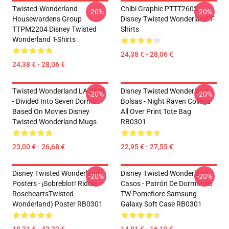
Twisted-Wonderland
Chibi Graphic PTTT2603
-20%
-20%
Housewardens Group
Disney Twisted Wonderland T-
TTPM2204 Disney Twisted
Shirts
Wonderland T-Shirts
24,38 € - 28,06 €
24,38 € - 28,06 €
Twisted Wonderland LA 2801
Disney Twisted Wonderland
-20%
-20%
- Divided Into Seven Dorms
Bolsas - Night Raven College
Based On Movies Disney
All Over Print Tote Bag
Twisted Wonderland Mugs
RB0301
23,00 € - 26,68 €
22,95 € - 27,55 €
Disney Twisted Wonderland
Disney Twisted Wonderland
-20%
-20%
Posters - ¡Sobreblot! Riddle
Casos - Patrón De Dormitorio
RoseheartsTwisted
TW Pomefiore Samsung
Wonderland) Poster RB0301
Galaxy Soft Case RB0301