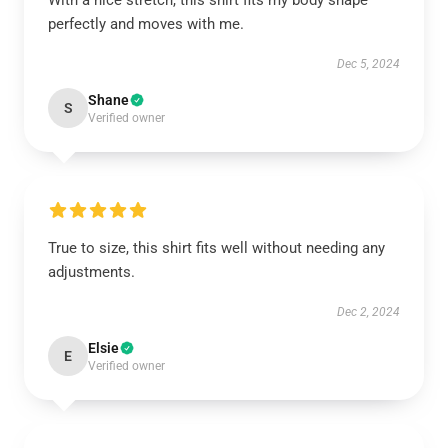
With a nice stretch, this shirt fits my body shape
perfectly and moves with me.
Dec 5, 2024
Shane
S
Verified owner
True to size, this shirt fits well without needing any
adjustments.
Dec 2, 2024
Elsie
E
Verified owner