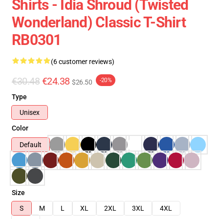
Shirts - Idia Shroud (Twisted
Wonderland) Classic T-Shirt
RB0301
(6 customer reviews)
€30.48
€24.38
-20%
$26.50
Type
Unisex
Color
Default
Size
S
M
L
XL
2XL
3XL
4XL