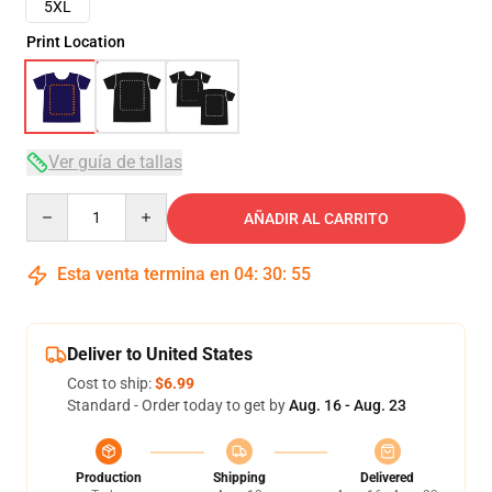
5XL
Print Location
Ver guía de tallas
Quantity
AÑADIR AL CARRITO
Esta venta termina en
04
:
30
:
54
Deliver to United States
Cost to ship:
$6.99
Standard - Order today to get by
Aug. 16 - Aug. 23
Production
Shipping
Delivered