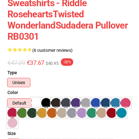
Sweatshirts - Riddle
RoseheartsTwisted
WonderlandSudadera Pullover
RB0301
(6 customer reviews)
€47.09
€37.67
-20%
$40.95
Type
Unisex
Color
Default
Size