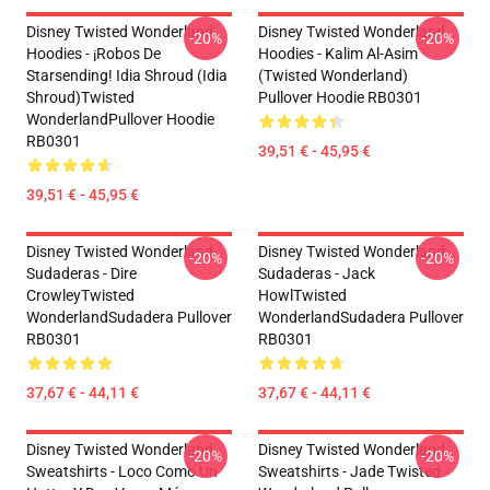
Disney Twisted Wonderland
Disney Twisted Wonderland
-20%
-20%
Hoodies - ¡Robos De
Hoodies - Kalim Al-Asim
Starsending! Idia Shroud (Idia
(Twisted Wonderland)
Shroud)Twisted
Pullover Hoodie RB0301
WonderlandPullover Hoodie
RB0301
39,51 € - 45,95 €
39,51 € - 45,95 €
Disney Twisted Wonderland
Disney Twisted Wonderland
-20%
-20%
Sudaderas - Dire
Sudaderas - Jack
CrowleyTwisted
HowlTwisted
WonderlandSudadera Pullover
WonderlandSudadera Pullover
RB0301
RB0301
37,67 € - 44,11 €
37,67 € - 44,11 €
Disney Twisted Wonderland
Disney Twisted Wonderland
-20%
-20%
Sweatshirts - Loco Como Un
Sweatshirts - Jade Twisted