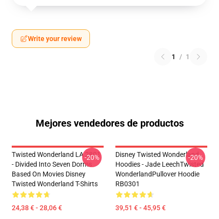
Write your review
1
/
1
Mejores vendedores de productos
Twisted Wonderland LA 2801
Disney Twisted Wonderland
-20%
-20%
- Divided Into Seven Dorms
Hoodies - Jade LeechTwisted
Based On Movies Disney
WonderlandPullover Hoodie
Twisted Wonderland T-Shirts
RB0301
24,38 € - 28,06 €
39,51 € - 45,95 €