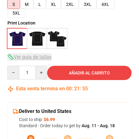
S
M
L
XL
2XL
3XL
4XL
5XL
Print Location
Ver guía de tallas
Quantity
AÑADIR AL CARRITO
Esta venta termina en
00
:
21
:
54
Deliver to United States
Cost to ship:
$6.99
Standard - Order today to get by
Aug. 11 - Aug. 18