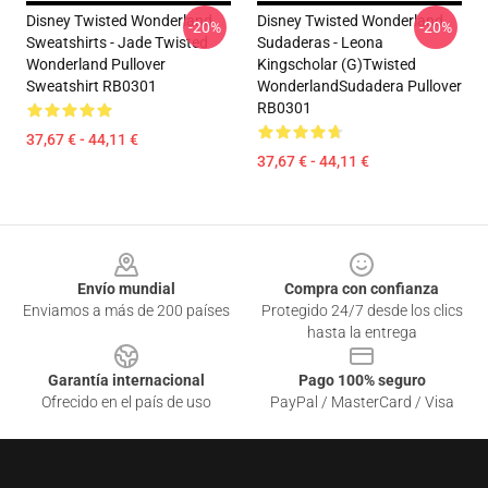
Disney Twisted Wonderland
Disney Twisted Wonderland
-20%
-20%
Sweatshirts - Jade Twisted
Sudaderas - Leona
Wonderland Pullover
Kingscholar (G)Twisted
Sweatshirt RB0301
WonderlandSudadera Pullover
RB0301
37,67 € - 44,11 €
37,67 € - 44,11 €
Footer
Envío mundial
Compra con confianza
Enviamos a más de 200 países
Protegido 24/7 desde los clics
hasta la entrega
Garantía internacional
Pago 100% seguro
Ofrecido en el país de uso
PayPal / MasterCard / Visa