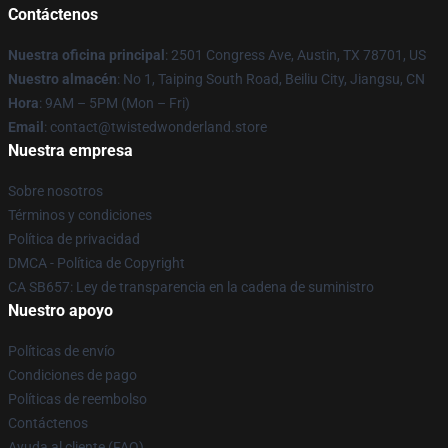
Contáctenos
Nuestra oficina principal
: 2501 Congress Ave, Austin, TX 78701, US
Nuestro almacén
: No 1, Taiping South Road, Beiliu City, Jiangsu, CN
Hora
: 9AM – 5PM (Mon – Fri)
Email
: contact@twistedwonderland.store
Nuestra empresa
Sobre nosotros
Términos y condiciones
Política de privacidad
DMCA - Política de Copyright
CA SB657: Ley de transparencia en la cadena de suministro
Nuestro apoyo
Políticas de envío
Condiciones de pago
Políticas de reembolso
Contáctenos
Ayuda al cliente (FAQ)