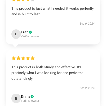
This product is just what I needed; it works perfectly
and is built to last.
Sep 9, 2024
Leah
L
Verified owner
This product is both sturdy and effective. It’s
precisely what I was looking for and performs
outstandingly.
Sep 2, 2024
Emma
E
Verified owner