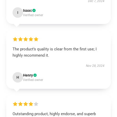
Dec 7, 2024
Isaac
I
Verified owner
The product’s quality is clear from the first use; I
highly recommend it.
Nov 28, 2024
Henry
H
Verified owner
Outstanding product, highly endorse, and superb