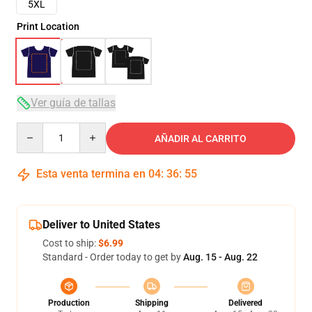
5XL
Print Location
Ver guía de tallas
Quantity
AÑADIR AL CARRITO
Esta venta termina en
04
:
36
:
54
Deliver to United States
Cost to ship:
$6.99
Standard - Order today to get by
Aug. 15 - Aug. 22
Production
Shipping
Delivered