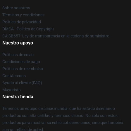
Sobre nosotros
Términos y condiciones
Política de privacidad
DMCA - Política de Copyright
CA SB657: Ley de transparencia en la cadena de suministro
Nuestro apoyo
Políticas de envío
Condiciones de pago
Políticas de reembolso
Contáctenos
Ayuda al cliente (FAQ)
Mayorista
Nuestra tienda
Tenemos un equipo de clase mundial que ha estado diseñando
productos con alta calidad y hermoso diseño. No sólo son estos
productos para mostrar su estilo cotidiano único, sino que también
son un reflejo de usted.