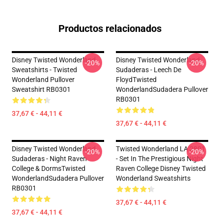
Productos relacionados
Disney Twisted Wonderland
Disney Twisted Wonderland
-20%
-20%
Sweatshirts - Twisted
Sudaderas - Leech De
Wonderland Pullover
FloydTwisted
Sweatshirt RB0301
WonderlandSudadera Pullover
RB0301
37,67 € - 44,11 €
37,67 € - 44,11 €
Disney Twisted Wonderland
Twisted Wonderland LA 2801
-20%
-20%
Sudaderas - Night Raven
- Set In The Prestigious Night
College & DormsTwisted
Raven College Disney Twisted
WonderlandSudadera Pullover
Wonderland Sweatshirts
RB0301
37,67 € - 44,11 €
37,67 € - 44,11 €