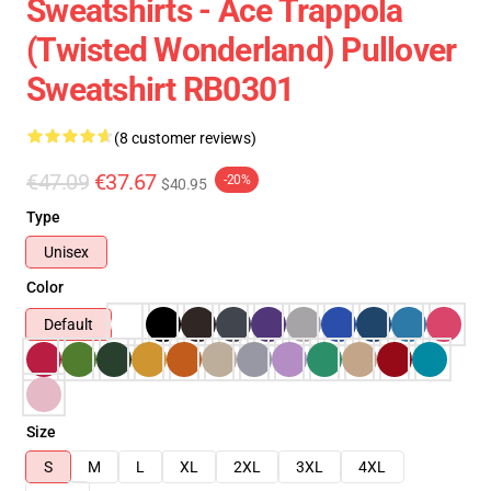
Sweatshirts - Ace Trappola
(Twisted Wonderland) Pullover
Sweatshirt RB0301
(8 customer reviews)
€47.09
€37.67
-20%
$40.95
Type
Unisex
Color
Default
Size
S
M
L
XL
2XL
3XL
4XL