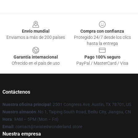
Footer
Envío mundial
Compra con confianza
Enviamos a más de 200 países
Protegido 24/7 desde los clics
hasta la entrega
Garantía internacional
Pago 100% seguro
Ofrecido en el país de uso
PayPal / MasterCard / Visa
Contáctenos
Nuestra oficina principal
: 2501 Congress Ave, Austin, TX 78701, US
Nuestro almacén
: No 1, Taiping South Road, Beiliu City, Jiangsu, CN
Hora
: 9AM – 5PM (Mon – Fri)
Email
: contact@twistedwonderland.store
Nuestra empresa