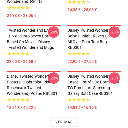
Wonderland T-Shirts
24,38 € - 28,06 €
24,38 € - 28,06 €
Twisted Wonderland LA 2801
Disney Twisted Wonderland
-20%
-20%
- Divided Into Seven Dorms
Bolsas - Night Raven College
Based On Movies Disney
All Over Print Tote Bag
Twisted Wonderland Mugs
RB0301
23,00 € - 26,68 €
22,95 € - 27,55 €
Disney Twisted Wonderland
Disney Twisted Wonderland
-20%
-20%
Posters - ¡Sobreblot! Riddle
Casos - Patrón De Dormitorio
RoseheartsTwisted
TW Pomefiore Samsung
Wonderland) Poster RB0301
Galaxy Soft Case RB0301
18,21 € - 42,22 €
14,81 € - 16,10 €
VER MÁS