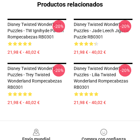
Productos relacionados
Disney Twisted Wonderland
Disney Twisted Wonderland
-20%
-20%
Puzzles - TW Ignihyde Patrón
Puzzles - Jade Leech Jigsaw
Rompecabezas RB0301
Puzzle RB0301
21,98 € - 40,02 €
21,98 € - 40,02 €
Disney Twisted Wonderland
Disney Twisted Wonderland
-20%
-20%
Puzzles - Trey Twisted
Puzzles - Lilia Twisted
Wonderland Rompecabezas
Wonderland Rompecabezas
RB0301
RB0301
21,98 € - 40,02 €
21,98 € - 40,02 €
Footer
Envío mundial
Compra con confianza