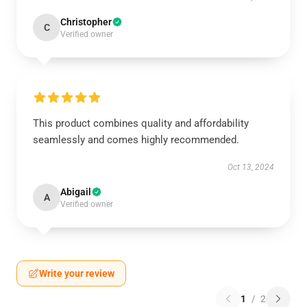
Christopher
C
Verified owner
This product combines quality and affordability
seamlessly and comes highly recommended.
Oct 13, 2024
Abigail
A
Verified owner
Write your review
1
/
2