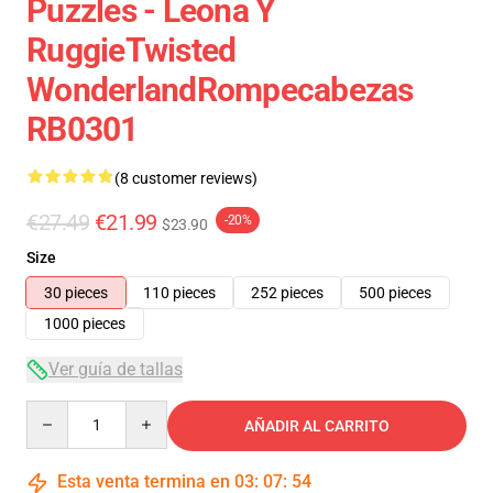
Puzzles - Leona Y
RuggieTwisted
WonderlandRompecabezas
RB0301
(8 customer reviews)
€27.49
€21.99
-20%
$23.90
Size
30 pieces
110 pieces
252 pieces
500 pieces
1000 pieces
Ver guía de tallas
Quantity
AÑADIR AL CARRITO
Esta venta termina en
03
:
07
:
54