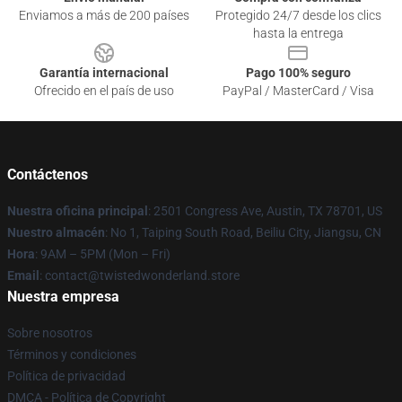
Enviamos a más de 200 países
Protegido 24/7 desde los clics
hasta la entrega
Garantía internacional
Pago 100% seguro
Ofrecido en el país de uso
PayPal / MasterCard / Visa
Contáctenos
Nuestra oficina principal
: 2501 Congress Ave, Austin, TX 78701, US
Nuestro almacén
: No 1, Taiping South Road, Beiliu City, Jiangsu, CN
Hora
: 9AM – 5PM (Mon – Fri)
Email
: contact@twistedwonderland.store
Nuestra empresa
Sobre nosotros
Términos y condiciones
Política de privacidad
DMCA - Política de Copyright