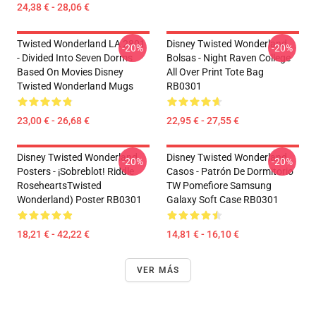
24,38 € - 28,06 €
Twisted Wonderland LA 2801
Disney Twisted Wonderland
-20%
-20%
- Divided Into Seven Dorms
Bolsas - Night Raven College
Based On Movies Disney
All Over Print Tote Bag
Twisted Wonderland Mugs
RB0301
23,00 € - 26,68 €
22,95 € - 27,55 €
Disney Twisted Wonderland
Disney Twisted Wonderland
-20%
-20%
Posters - ¡Sobreblot! Riddle
Casos - Patrón De Dormitorio
RoseheartsTwisted
TW Pomefiore Samsung
Wonderland) Poster RB0301
Galaxy Soft Case RB0301
18,21 € - 42,22 €
14,81 € - 16,10 €
VER MÁS