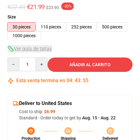
€27.49
€21.99
-20%
$23.90
Size
30 pieces
110 pieces
252 pieces
500 pieces
1000 pieces
Ver guía de tallas
Quantity
AÑADIR AL CARRITO
Esta venta termina en
04
:
43
:
54
Deliver to United States
Cost to ship:
$6.99
Standard - Order today to get by
Aug. 15 - Aug. 22
Production
Shipping
Delivered