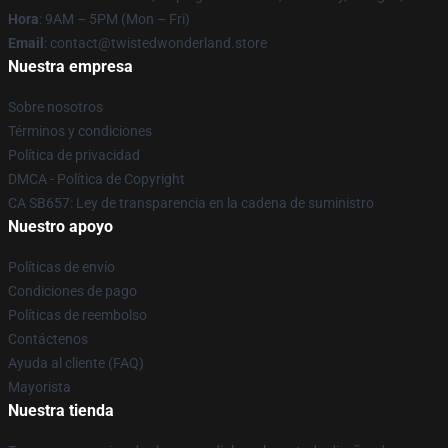
Hora
: 9AM – 5PM (Mon – Fri)
Email
: contact@twistedwonderland.store
Nuestra empresa
Sobre nosotros
Términos y condiciones
Política de privacidad
DMCA - Política de Copyright
CA SB657: Ley de transparencia en la cadena de suministro
Nuestro apoyo
Políticas de envío
Condiciones de pago
Políticas de reembolso
Contáctenos
Ayuda al cliente (FAQ)
Mayorista
Nuestra tienda