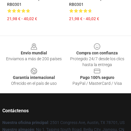
RB0301
RB0301
21,98 € - 40,02 €
21,98 € - 40,02 €
Footer
Envío mundial
Compra con confianza
Enviamos a más de 200 países
Protegido 24/7 desde los clics
hasta la entrega
Garantía internacional
Pago 100% seguro
Ofrecido en el país de uso
PayPal / MasterCard / Visa
Contáctenos
Nuestra oficina principal
: 2501 Congress Ave, Austin, TX 78701, US
Nuestro almacén
: No 1, Taiping South Road, Beiliu City, Jiangsu, CN