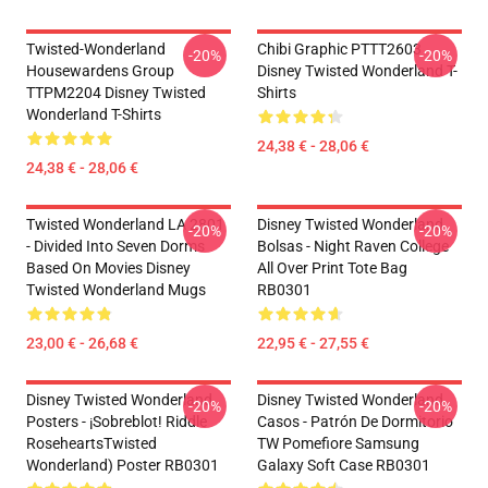
Twisted-Wonderland
Chibi Graphic PTTT2603
-20%
-20%
Housewardens Group
Disney Twisted Wonderland T-
TTPM2204 Disney Twisted
Shirts
Wonderland T-Shirts
24,38 € - 28,06 €
24,38 € - 28,06 €
Twisted Wonderland LA 2801
Disney Twisted Wonderland
-20%
-20%
- Divided Into Seven Dorms
Bolsas - Night Raven College
Based On Movies Disney
All Over Print Tote Bag
Twisted Wonderland Mugs
RB0301
23,00 € - 26,68 €
22,95 € - 27,55 €
Disney Twisted Wonderland
Disney Twisted Wonderland
-20%
-20%
Posters - ¡Sobreblot! Riddle
Casos - Patrón De Dormitorio
RoseheartsTwisted
TW Pomefiore Samsung
Wonderland) Poster RB0301
Galaxy Soft Case RB0301