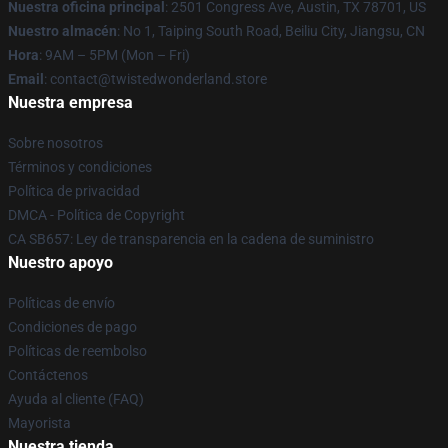
Nuestra oficina principal
: 2501 Congress Ave, Austin, TX 78701, US
Nuestro almacén
: No 1, Taiping South Road, Beiliu City, Jiangsu, CN
Hora
: 9AM – 5PM (Mon – Fri)
Email
: contact@twistedwonderland.store
Nuestra empresa
Sobre nosotros
Términos y condiciones
Política de privacidad
DMCA - Política de Copyright
CA SB657: Ley de transparencia en la cadena de suministro
Nuestro apoyo
Políticas de envío
Condiciones de pago
Políticas de reembolso
Contáctenos
Ayuda al cliente (FAQ)
Mayorista
Nuestra tienda