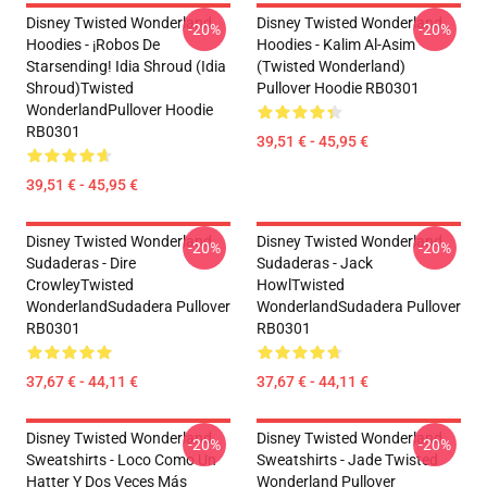
Disney Twisted Wonderland
Disney Twisted Wonderland
-20%
-20%
Hoodies - ¡Robos De
Hoodies - Kalim Al-Asim
Starsending! Idia Shroud (Idia
(Twisted Wonderland)
Shroud)Twisted
Pullover Hoodie RB0301
WonderlandPullover Hoodie
RB0301
39,51 € - 45,95 €
39,51 € - 45,95 €
Disney Twisted Wonderland
Disney Twisted Wonderland
-20%
-20%
Sudaderas - Dire
Sudaderas - Jack
CrowleyTwisted
HowlTwisted
WonderlandSudadera Pullover
WonderlandSudadera Pullover
RB0301
RB0301
37,67 € - 44,11 €
37,67 € - 44,11 €
Disney Twisted Wonderland
Disney Twisted Wonderland
-20%
-20%
Sweatshirts - Loco Como Un
Sweatshirts - Jade Twisted
Hatter Y Dos Veces Más
Wonderland Pullover