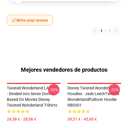
Write your review
1
/
1
Mejores vendedores de productos
Twisted Wonderland LA 2801
Disney Twisted Wonderland
-20%
-20%
- Divided Into Seven Dorms
Hoodies - Jade LeechTwisted
Based On Movies Disney
WonderlandPullover Hoodie
Twisted Wonderland T-Shirts
RB0301
24,38 € - 28,06 €
39,51 € - 45,95 €