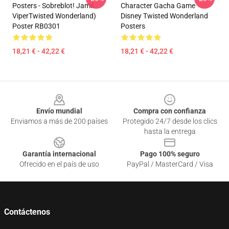
Posters - Sobreblot! Jamil
Character Gacha Game
ViperTwisted Wonderland)
Disney Twisted Wonderland
Poster RB0301
Posters
18,21 € - 42,22 €
18,21 € - 42,22 €
Footer
Envío mundial
Compra con confianza
Enviamos a más de 200 países
Protegido 24/7 desde los clics
hasta la entrega
Garantía internacional
Pago 100% seguro
Ofrecido en el país de uso
PayPal / MasterCard / Visa
Contáctenos