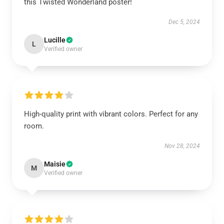
this Twisted Wonderland poster!
Dec 5, 2024
Lucille
L
Verified owner
High-quality print with vibrant colors. Perfect for any
room.
Nov 28, 2024
Maisie
M
Verified owner