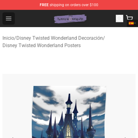
FREE
shipping on orders over $100
Twisted Wonderland Store - Official Twisted Wonderlan
Open menu
Inicio
/
Disney Twisted Wonderland Decoración
/
Disney Twisted Wonderland Posters