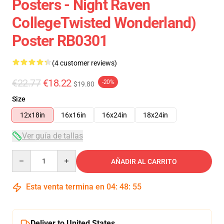
Posters - Night Raven
CollegeTwisted Wonderland)
Poster RB0301
(4 customer reviews)
€22.77
€18.22
-20%
$19.80
Size
12x18in
16x16in
16x24in
18x24in
Ver guía de tallas
Quantity
AÑADIR AL CARRITO
Esta venta termina en
04
:
48
:
54
Deliver to United States