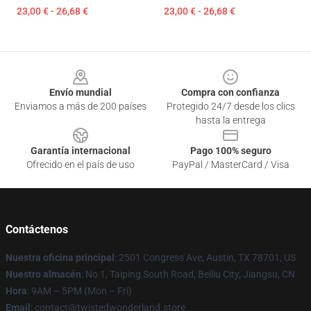
23,00 € - 26,68 €
23,00 € - 26,68 €
Footer
Envío mundial
Compra con confianza
Enviamos a más de 200 países
Protegido 24/7 desde los clics
hasta la entrega
Garantía internacional
Pago 100% seguro
Ofrecido en el país de uso
PayPal / MasterCard / Visa
Contáctenos
Nuestra oficina principal
: 2501 Congress Ave, Austin, TX 78701, US
Nuestro almacén
: No 1, Taiping South Road, Beiliu City, Jiangsu, CN
Hora
: 9AM – 5PM (Mon – Fri)
Email
: contact@twistedwonderland.store