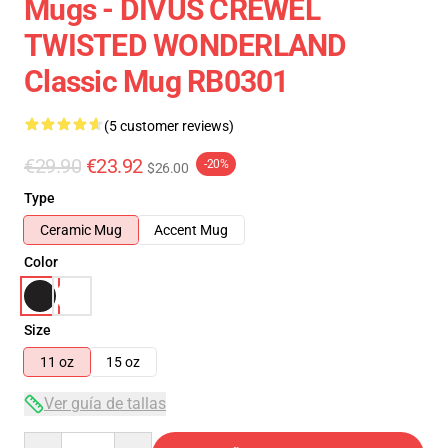
Mugs - DIVUS CREWEL
TWISTED WONDERLAND
Classic Mug RB0301
(5 customer reviews)
€29.90
€23.92
-20%
$26.00
Type
Ceramic Mug
Accent Mug
Color
Size
11 oz
15 oz
Ver guía de tallas
Quantity