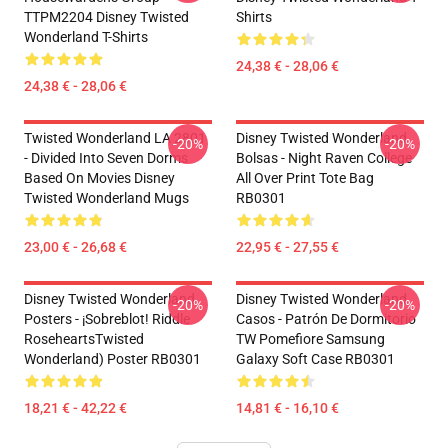
TTPM2204 Disney Twisted
Shirts
Wonderland T-Shirts
24,38 € - 28,06 €
24,38 € - 28,06 €
Twisted Wonderland LA 2801
Disney Twisted Wonderland
-20%
-20%
- Divided Into Seven Dorms
Bolsas - Night Raven College
Based On Movies Disney
All Over Print Tote Bag
Twisted Wonderland Mugs
RB0301
23,00 € - 26,68 €
22,95 € - 27,55 €
Disney Twisted Wonderland
Disney Twisted Wonderland
-20%
-20%
Posters - ¡Sobreblot! Riddle
Casos - Patrón De Dormitorio
RoseheartsTwisted
TW Pomefiore Samsung
Wonderland) Poster RB0301
Galaxy Soft Case RB0301
18,21 € - 42,22 €
14,81 € - 16,10 €