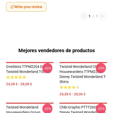
Write your review
1
/
1
Mejores vendedores de productos
Overblots TTPM2204 Disney
Twisted-Wonderland Chibi
-20%
-20%
Twisted Wonderland T-Shirts
Housewardens TTPM2204
Disney Twisted Wonderland T-
Shirts
24,38 € - 28,06 €
24,38 € - 28,06 €
Twisted-Wonderland
Chibi Graphic PTTT2603
-20%
-20%
Housewardens Group
Disney Twisted Wonderland T-