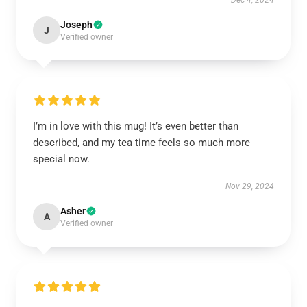
Dec 4, 2024
Joseph
J
Verified owner
I’m in love with this mug! It’s even better than
described, and my tea time feels so much more
special now.
Nov 29, 2024
Asher
A
Verified owner