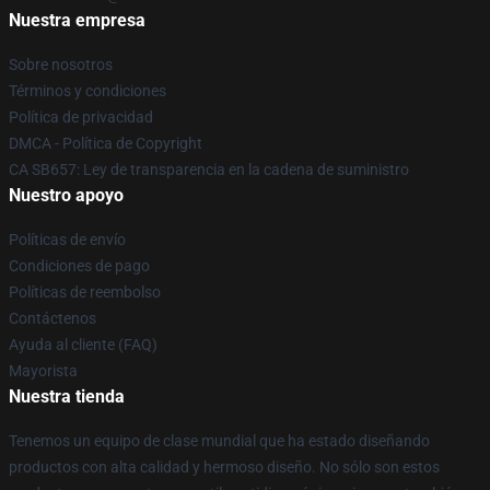
Nuestra empresa
Sobre nosotros
Términos y condiciones
Política de privacidad
DMCA - Política de Copyright
CA SB657: Ley de transparencia en la cadena de suministro
Nuestro apoyo
Políticas de envío
Condiciones de pago
Políticas de reembolso
Contáctenos
Ayuda al cliente (FAQ)
Mayorista
Nuestra tienda
Tenemos un equipo de clase mundial que ha estado diseñando
productos con alta calidad y hermoso diseño. No sólo son estos