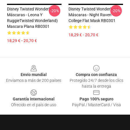
Disney Twisted Wonderland
Disney Twisted Wonderland
-20%
-20%
Máscaras - Leona Y
Máscaras - Night Raven
RuggieTwisted Wonderland)
College Flat Mask RB0301
Mascara Plana RB0301
18,29 € - 20,70 €
18,29 € - 20,70 €
Footer
Envío mundial
Compra con confianza
Enviamos a más de 200 países
Protegido 24/7 desde los clics
hasta la entrega
Garantía internacional
Pago 100% seguro
Ofrecido en el país de uso
PayPal / MasterCard / Visa