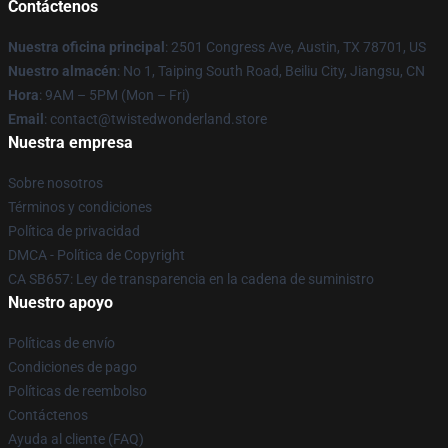
Contáctenos
Nuestra oficina principal
: 2501 Congress Ave, Austin, TX 78701, US
Nuestro almacén
: No 1, Taiping South Road, Beiliu City, Jiangsu, CN
Hora
: 9AM – 5PM (Mon – Fri)
Email
: contact@twistedwonderland.store
Nuestra empresa
Sobre nosotros
Términos y condiciones
Política de privacidad
DMCA - Política de Copyright
CA SB657: Ley de transparencia en la cadena de suministro
Nuestro apoyo
Políticas de envío
Condiciones de pago
Políticas de reembolso
Contáctenos
Ayuda al cliente (FAQ)