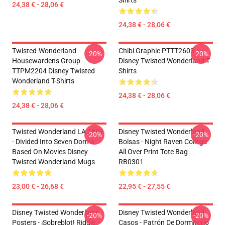
Shirts
24,38 € - 28,06 €
24,38 € - 28,06 €
Twisted-Wonderland
Chibi Graphic PTTT2603
-20%
-20%
Housewardens Group
Disney Twisted Wonderland T-
TTPM2204 Disney Twisted
Shirts
Wonderland T-Shirts
24,38 € - 28,06 €
24,38 € - 28,06 €
Twisted Wonderland LA 2801
Disney Twisted Wonderland
-20%
-20%
- Divided Into Seven Dorms
Bolsas - Night Raven College
Based On Movies Disney
All Over Print Tote Bag
Twisted Wonderland Mugs
RB0301
23,00 € - 26,68 €
22,95 € - 27,55 €
Disney Twisted Wonderland
Disney Twisted Wonderland
-20%
-20%
Posters - ¡Sobreblot! Riddle
Casos - Patrón De Dormitorio