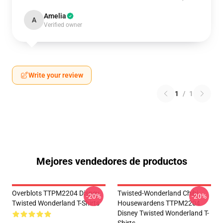
Amelia
A
Verified owner
Write your review
1
/
1
Mejores vendedores de productos
Overblots TTPM2204 Disney
Twisted-Wonderland Chibi
-20%
-20%
Twisted Wonderland T-Shirts
Housewardens TTPM2204
Disney Twisted Wonderland T-