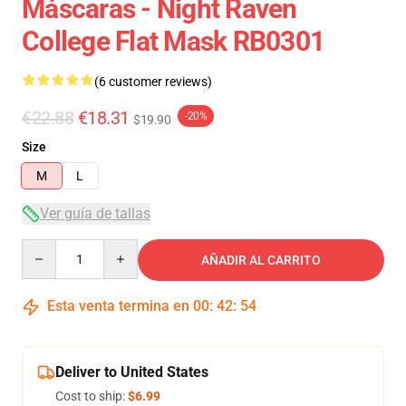
Máscaras - Night Raven
College Flat Mask RB0301
(6 customer reviews)
€22.88
€18.31
-20%
$19.90
Size
M
L
Ver guía de tallas
Quantity
AÑADIR AL CARRITO
Esta venta termina en
00
:
42
:
54
Deliver to United States
Cost to ship:
$6.99