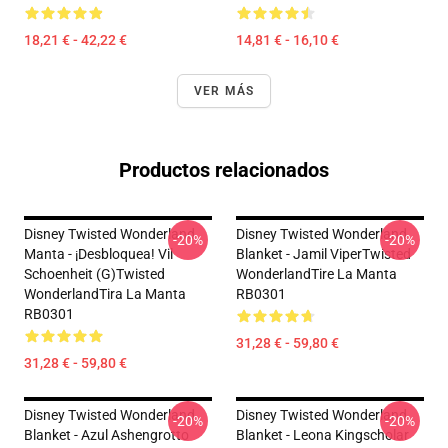
18,21 € - 42,22 €
14,81 € - 16,10 €
VER MÁS
Productos relacionados
Disney Twisted Wonderland
Disney Twisted Wonderland
-20%
-20%
Manta - ¡Desbloquea! Vil
Blanket - Jamil ViperTwisted
Schoenheit (G)Twisted
WonderlandTire La Manta
WonderlandTira La Manta
RB0301
RB0301
31,28 € - 59,80 €
31,28 € - 59,80 €
Disney Twisted Wonderland
Disney Twisted Wonderland
-20%
-20%
Blanket - Azul Ashengrotto
Blanket - Leona Kingscholar