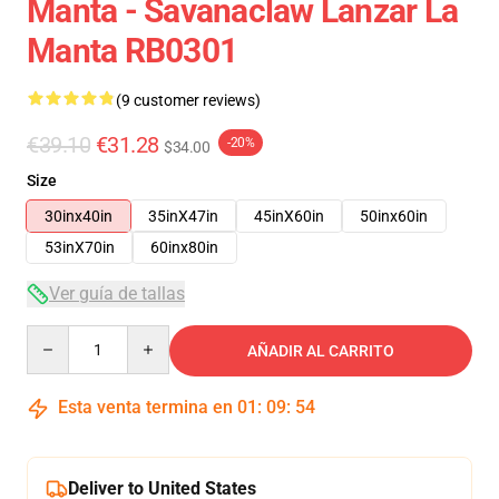
Manta - Savanaclaw Lanzar La
Manta RB0301
(9 customer reviews)
€39.10
€31.28
-20%
$34.00
Size
30inx40in
35inX47in
45inX60in
50inx60in
53inX70in
60inx80in
Ver guía de tallas
Quantity
AÑADIR AL CARRITO
Esta venta termina en
01
:
09
:
54
Deliver to United States