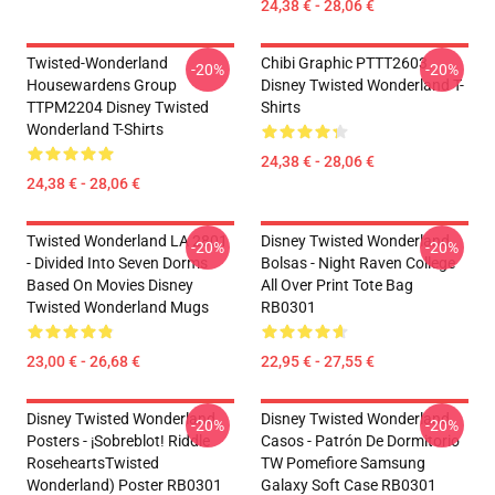
24,38 € - 28,06 €
Twisted-Wonderland
Chibi Graphic PTTT2603
-20%
-20%
Housewardens Group
Disney Twisted Wonderland T-
TTPM2204 Disney Twisted
Shirts
Wonderland T-Shirts
24,38 € - 28,06 €
24,38 € - 28,06 €
Twisted Wonderland LA 2801
Disney Twisted Wonderland
-20%
-20%
- Divided Into Seven Dorms
Bolsas - Night Raven College
Based On Movies Disney
All Over Print Tote Bag
Twisted Wonderland Mugs
RB0301
23,00 € - 26,68 €
22,95 € - 27,55 €
Disney Twisted Wonderland
Disney Twisted Wonderland
-20%
-20%
Posters - ¡Sobreblot! Riddle
Casos - Patrón De Dormitorio
RoseheartsTwisted
TW Pomefiore Samsung
Wonderland) Poster RB0301
Galaxy Soft Case RB0301