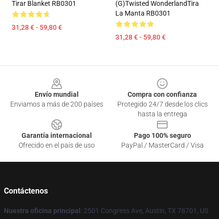
Tirar Blanket RB0301
(G)Twisted WonderlandTira
La Manta RB0301
31,28 € - 59,80 €
31,28 € - 59,80 €
Footer
Envío mundial
Compra con confianza
Enviamos a más de 200 países
Protegido 24/7 desde los clics
hasta la entrega
Garantía internacional
Pago 100% seguro
Ofrecido en el país de uso
PayPal / MasterCard / Visa
Contáctenos
Nuestra oficina principal
: 2501 Congress Ave, Austin, TX 78701, US