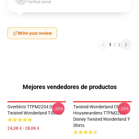
Verified owner
Write your review
1
/
2
Mejores vendedores de productos
Overblots TTPM2204 Disney
Twisted-Wonderland Chibi
-20%
-20%
Twisted Wonderland T-Shirts
Housewardens TTPM2204
Disney Twisted Wonderland T-
Shirts
24,38 € - 28,06 €