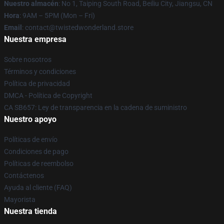
Nuestro almacén
: No 1, Taiping South Road, Beiliu City, Jiangsu, CN
Hora
: 9AM – 5PM (Mon – Fri)
Email
: contact@twistedwonderland.store
Nuestra empresa
Sobre nosotros
Términos y condiciones
Política de privacidad
DMCA - Política de Copyright
CA SB657: Ley de transparencia en la cadena de suministro
Nuestro apoyo
Políticas de envío
Condiciones de pago
Políticas de reembolso
Contáctenos
Ayuda al cliente (FAQ)
Mayorista
Nuestra tienda