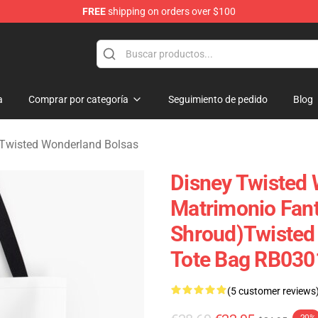
FREE
shipping on orders over $100
and Merchandise Shop
a
Comprar por categoría
Seguimiento de pedido
Blog
 Twisted Wonderland Bolsas
Disney Twisted 
Matrimonio Fant
Shroud)Twisted 
Tote Bag RB030
(5 customer reviews