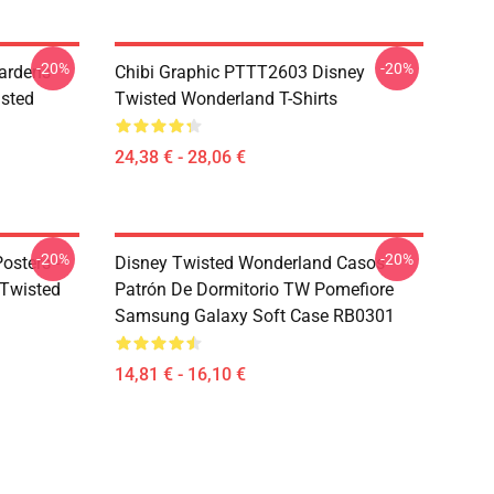
-20%
-20%
ardens
Chibi Graphic PTTT2603 Disney
sted
Twisted Wonderland T-Shirts
24,38 € - 28,06 €
-20%
-20%
osters -
Disney Twisted Wonderland Casos -
sTwisted
Patrón De Dormitorio TW Pomefiore
Samsung Galaxy Soft Case RB0301
14,81 € - 16,10 €