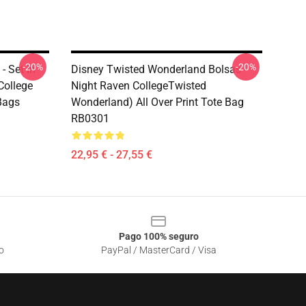
-20%
-20%
 Set In
Disney Twisted Wonderland Bolsas -
College
Night Raven CollegeTwisted
Bags
Wonderland) All Over Print Tote Bag
RB0301
22,95 € - 27,55 €
Pago 100% seguro
o
PayPal / MasterCard / Visa