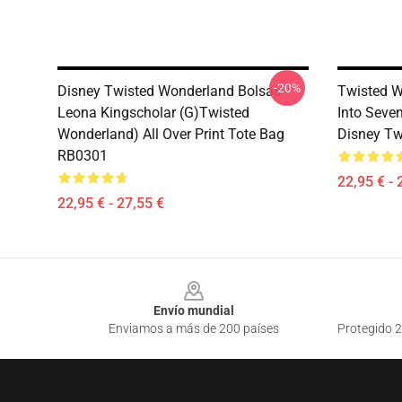
-20%
Disney Twisted Wonderland Bolsas -
Twisted W
Leona Kingscholar (G)Twisted
Into Seve
Wonderland) All Over Print Tote Bag
Disney Tw
RB0301
22,95 € - 
22,95 € - 27,55 €
Footer
Envío mundial
Enviamos a más de 200 países
Protegido 2