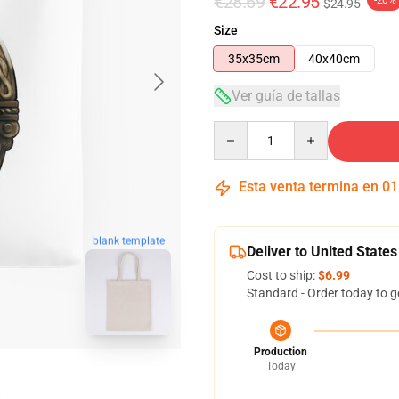
€28.69
€22.95
-20%
$24.95
Size
35x35cm
40x40cm
Ver guía de tallas
Quantity
Esta venta termina en
01
blank template
Deliver to United States
Cost to ship:
$6.99
Standard - Order today to g
Production
Today