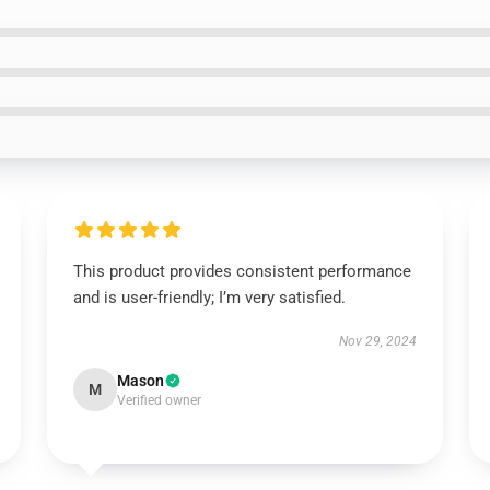
This product provides consistent performance
and is user-friendly; I’m very satisfied.
Nov 29, 2024
Mason
M
Verified owner