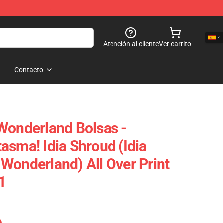
Atención al cliente
Ver carrito
Contacto
Wonderland Bolsas -
asma! Idia Shroud (Idia
Wonderland) All Over Print
1
)