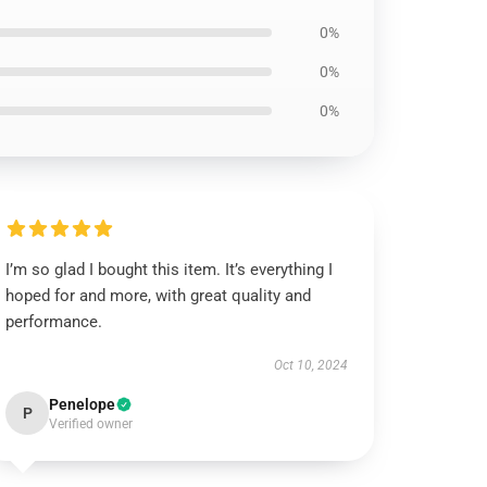
0%
0%
0%
I’m so glad I bought this item. It’s everything I
hoped for and more, with great quality and
performance.
Oct 10, 2024
Penelope
P
Verified owner