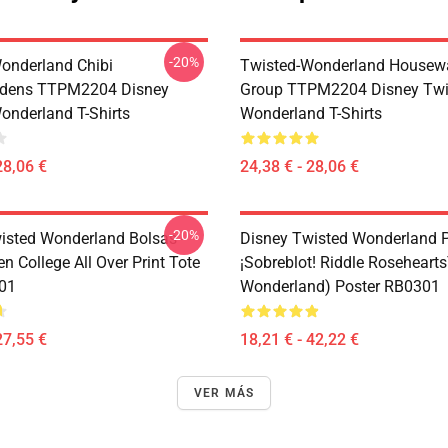
-20%
onderland Chibi
Twisted-Wonderland Housew
dens TTPM2204 Disney
Group TTPM2204 Disney Twi
onderland T-Shirts
Wonderland T-Shirts
28,06 €
24,38 € - 28,06 €
-20%
isted Wonderland Bolsas -
Disney Twisted Wonderland P
n College All Over Print Tote
¡Sobreblot! Riddle Roseheart
01
Wonderland) Poster RB0301
27,55 €
18,21 € - 42,22 €
VER MÁS